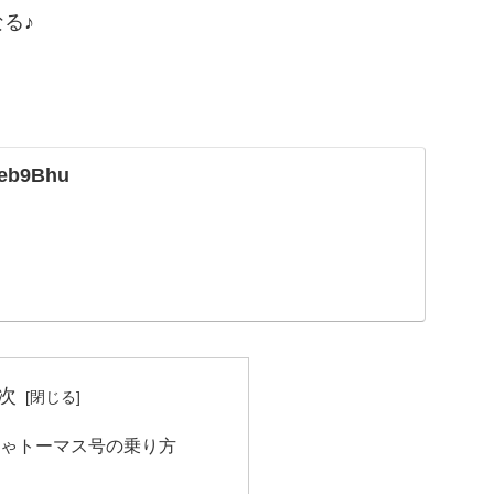
る♪
！
4eb9Bhu
次
ゃトーマス号の乗り方