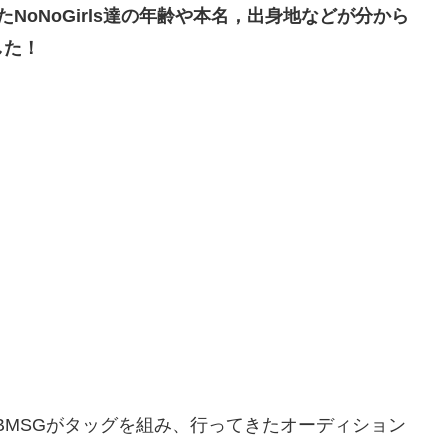
たNoNoGirls達の年齢や本名，出身地などが分から
した！
るBMSGがタッグを組み、行ってきたオーディション