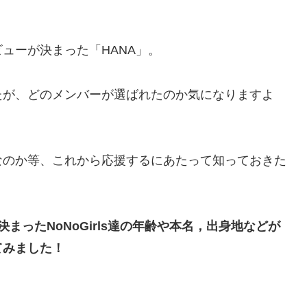
ューが決まった「HANA」。
たが、どのメンバーが選ばれたのか気になりますよ
なのか等、これから応援するにあたって知っておきた
決まったNoNoGirls達の年齢や本名，出身地などが
てみました！