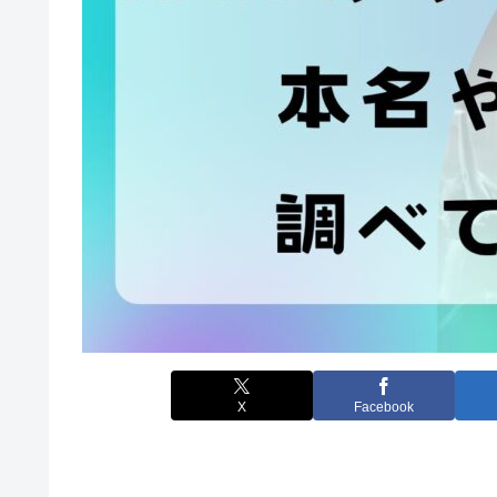
X
Facebook