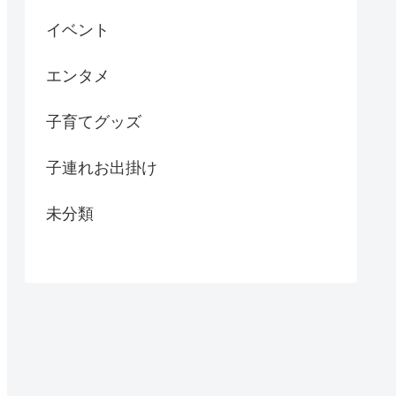
イベント
エンタメ
子育てグッズ
子連れお出掛け
未分類