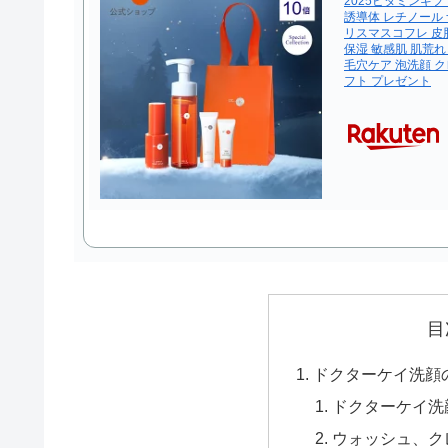
2025ビタミンギフ
誘導体 レチノール
リスマスコフレ 皮脂
保湿 敏感肌 肌荒れ
毛穴ケア 泡洗顔 ク
フト プレゼント
目
ドクターケイ洗顔
ドクターケイ洗
ウォッシュ、ク