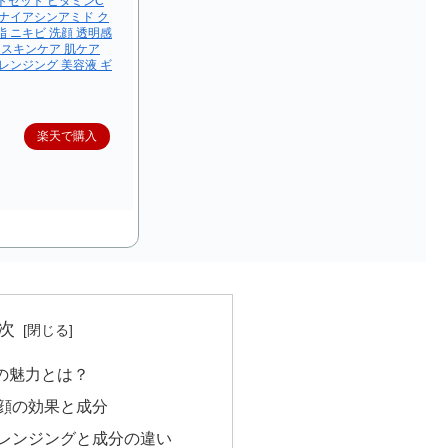
トセット ビタミンC
 ナイアシンアミド ク
 ニキビ 洗顔 透明感
 スキンケア 肌ケア
レンジング 美容液 ギ
楽天で購入
次
の魅力とは？
顔の効果と成分
レンジングと成分の違い