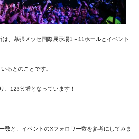
所は、幕張メッセ国際展示場1～11ホールとイベント
ているとのことです。
えており、123％増となっています！
。
ー数と、イベントのXフォロワー数を参考にしてみま