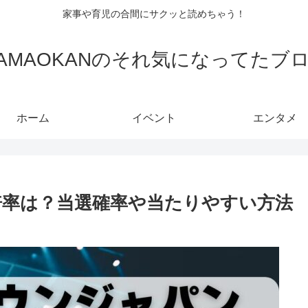
家事や育児の合間にサクッと読めちゃう！
AMAOKANのそれ気になってたブ
ホーム
イベント
エンタメ
倍率は？当選確率や当たりやすい方法