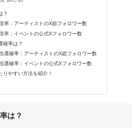
は？
の倍率：アーティストのX総フォロワー数
の倍率：イベントの公式Xフォロワー数
選確率は？
の当選確率：アーティストのX総フォロワー数
の当選確率：イベントの公式Xフォロワー数
たりやすい方法を紹介！
倍率は？