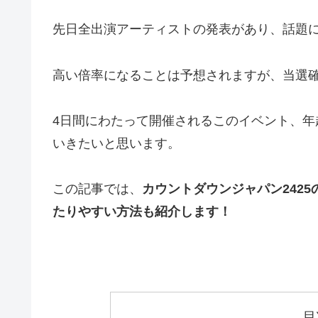
先日全出演アーティストの発表があり、話題
高い倍率になることは予想されますが、当選
4日間にわたって開催されるこのイベント、年
いきたいと思います。
この記事では、
カウントダウンジャパン242
たりやすい方法も紹介します！
目