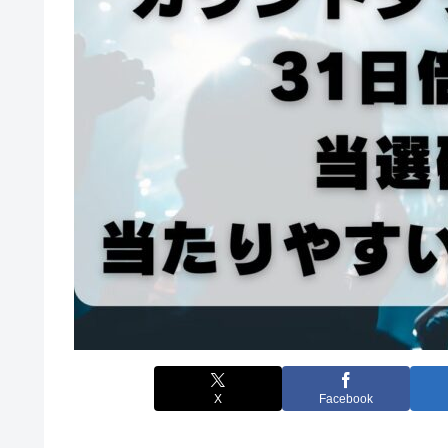
X
Facebook